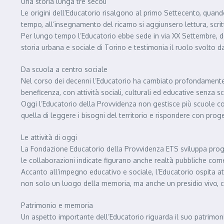
Una storia lunga tre secoli
Le origini dell’Educatorio risalgono al primo Settecento, quand
tempo, all’insegnamento del ricamo si aggiunsero lettura, scr
Per lungo tempo l’Educatorio ebbe sede in via XX Settembre, dove
storia urbana e sociale di Torino e testimonia il ruolo svolto d
Da scuola a centro sociale
Nel corso dei decenni l’Educatorio ha cambiato profondamente f
beneficenza, con attività sociali, culturali ed educative senza s
Oggi l’Educatorio della Provvidenza non gestisce più scuole co
quella di leggere i bisogni del territorio e rispondere con progett
Le attività di oggi
La Fondazione Educatorio della Provvidenza ETS sviluppa progett
le collaborazioni indicate figurano anche realtà pubbliche come 
Accanto all’impegno educativo e sociale, l’Educatorio ospita attiv
non solo un luogo della memoria, ma anche un presidio vivo, ca
Patrimonio e memoria
Un aspetto importante dell’Educatorio riguarda il suo patrimonio 