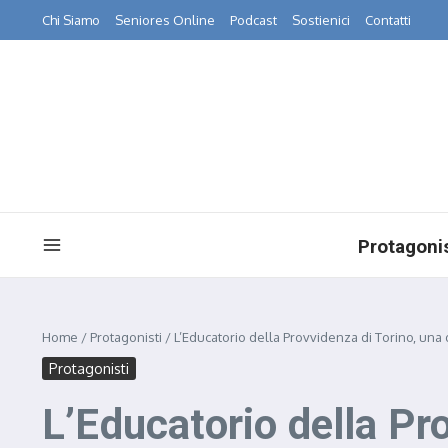
Salta al contenuto
Chi Siamo
Seniores Online
Podcast
Sostienici
Contatti
Protagonis
Home
/
Protagonisti
/
L’Educatorio della Provvidenza di Torino, una de
Protagonisti
L’Educatorio della Pro