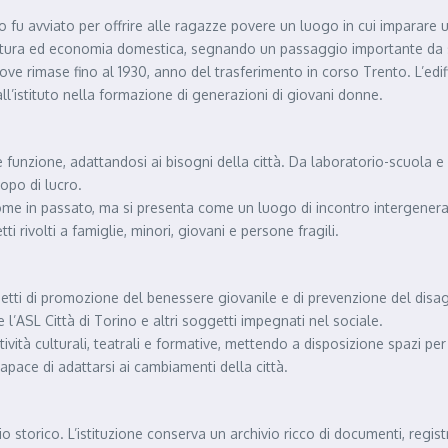
o fu avviato per offrire alle ragazze povere un luogo in cui imparare u
ittura ed economia domestica, segnando un passaggio importante da sem
 rimase fino al 1930, anno del trasferimento in corso Trento. L’edifici
all’istituto nella formazione di generazioni di giovani donne.
unzione, adattandosi ai bisogni della città. Da laboratorio-scuola e 
copo di lucro.
me in passato, ma si presenta come un luogo di incontro intergeneraz
i rivolti a famiglie, minori, giovani e persone fragili.
i di promozione del benessere giovanile e di prevenzione del disagio, 
l’ASL Città di Torino e altri soggetti impegnati nel sociale.
ità culturali, teatrali e formative, mettendo a disposizione spazi per inc
pace di adattarsi ai cambiamenti della città.
storico. L’istituzione conserva un archivio ricco di documenti, registri