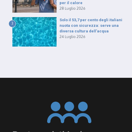
per il calore
28 Luglio 2026
Solo il 53,7 per cento degli italiani
3
nuota con sicurezza: serve una
diversa cultura dell’acqua
24 Luglio 2026