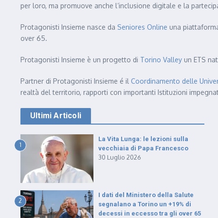
per loro, ma promuove anche l’inclusione digitale e la partecipa
Protagonisti Insieme nasce da
Seniores Online
una piattaforma 
over 65.
Protagonisti Insieme è un progetto di
Torino Valley
un ETS nat
Partner di Protagonisti Insieme é il
Coordinamento delle Univers
realtà del territorio, rapporti con importanti Istituzioni impegn
Ultimi Articoli
La Vita Lunga: le lezioni sulla
1
vecchiaia di Papa Francesco
30 Luglio 2026
I dati del Ministero della Salute
2
segnalano a Torino un +19% di
decessi in eccesso tra gli over 65