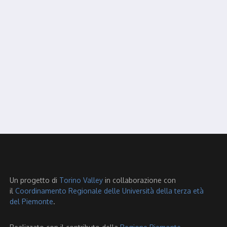
Un progetto di
Torino Valley
in collaborazione con
il
Coordinamento Regionale delle Università della terza età
del Piemonte
.