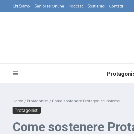
Salta al contenuto
Chi Siamo
Seniores Online
Podcast
Sostienici
Contatti
Protagonis
Home
/
Protagonisti
/
Come sostenere Protagonisti Insieme
Protagonisti
Come sostenere Prota