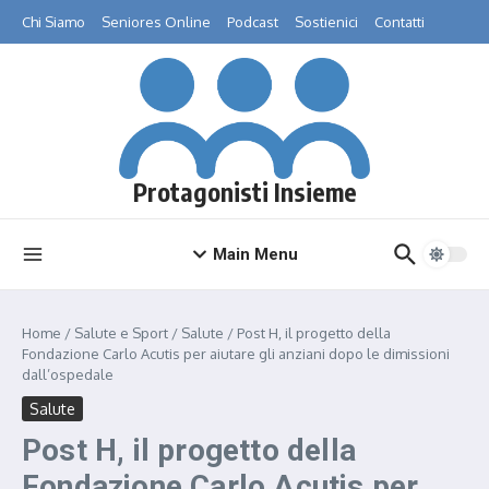
Salta al contenuto
Chi Siamo
Seniores Online
Podcast
Sostienici
Contatti
Protagonisti Insieme
Main Menu
Home
/
Salute e Sport
/
Salute
/
Post H, il progetto della
Fondazione Carlo Acutis per aiutare gli anziani dopo le dimissioni
dall’ospedale
Salute
Post H, il progetto della
Fondazione Carlo Acutis per