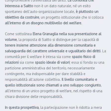
compromettere l’universalità dei diritti.
La comunità che
interessa a Saitto
non è un dato naturale, né un esito
spontaneo dell’auto-organizzazione locale,
è piuttosto un
obiettivo da costruire
, un progetto istituzionale che si colloca
all’interno di un disegno multilivello del welfare
.
Come sottolinea
Elena Granaglia nella sua presentazione al
volume
, la proposta di Saitto si distingue per la capacità di
tenere insieme attenzione alla dimensione
comunitaria e
salvaguardia del carattere universale e ugualitario dei diritti
. La
comunità per il welfare è intesa sia come
spazio fisico di
relazioni
sia come
spazio ideale di valori
; essa si fonda su una
partizione amministrativa del territorio, necessariamente
contingente, ma indispensabile per dare stabilità e
responsabilità all’azione collettiva.
Il livello comunitario e
quello istituzionale sono chiamati a uno sviluppo congiunto
,
all’interno di un unico progetto di welfare, nel rispetto di una
chiara divisione delle responsabilità.
In questa prospettiva
, la partecipazione non è ridotta a mera