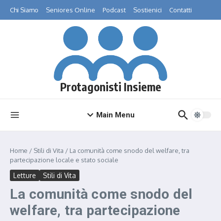
Salta al contenuto
Chi Siamo
Seniores Online
Podcast
Sostienici
Contatti
Protagonisti Insieme
Main Menu
Home
/
Stili di Vita
/
La comunità come snodo del welfare, tra
partecipazione locale e stato sociale
Letture
Stili di Vita
La comunità come snodo del
welfare, tra partecipazione