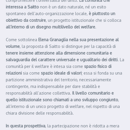
compromettere l’universalità dei diritti.
La comunità che
interessa a Saitto
non è un dato naturale, né un esito
spontaneo dell’auto-organizzazione locale,
è piuttosto un
obiettivo da costruire
, un progetto istituzionale che si colloca
all’interno di un disegno multilivello del welfare
.
Come sottolinea
Elena Granaglia nella sua presentazione al
volume
, la proposta di Saitto si distingue per la capacità di
tenere insieme attenzione alla dimensione
comunitaria e
salvaguardia del carattere universale e ugualitario dei diritti
. La
comunità per il welfare è intesa sia come
spazio fisico di
relazioni
sia come
spazio ideale di valori
; essa si fonda su una
partizione amministrativa del territorio, necessariamente
contingente, ma indispensabile per dare stabilità e
responsabilità all’azione collettiva.
Il livello comunitario e
quello istituzionale sono chiamati a uno sviluppo congiunto
,
all’interno di un unico progetto di welfare, nel rispetto di una
chiara divisione delle responsabilità.
In questa prospettiva
, la partecipazione non è ridotta a mera