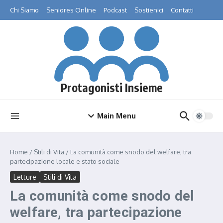
Salta al contenuto
Chi Siamo
Seniores Online
Podcast
Sostienici
Contatti
Protagonisti Insieme
Main Menu
Home
/
Stili di Vita
/
La comunità come snodo del welfare, tra
partecipazione locale e stato sociale
Letture
Stili di Vita
La comunità come snodo del
welfare, tra partecipazione